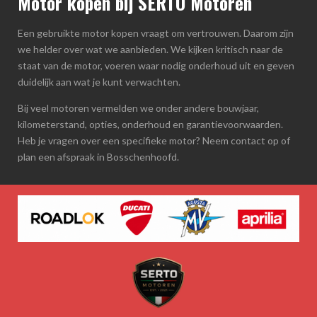
Motor kopen bij SERTO Motoren
Een gebruikte motor kopen vraagt om vertrouwen. Daarom zijn
we helder over wat we aanbieden. We kijken kritisch naar de
staat van de motor, voeren waar nodig onderhoud uit en geven
duidelijk aan wat je kunt verwachten.
Bij veel motoren vermelden we onder andere bouwjaar,
kilometerstand, opties, onderhoud en garantievoorwaarden.
Heb je vragen over een specifieke motor? Neem contact op of
plan een afspraak in Bosschenhoofd.