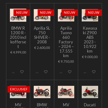
NIEUW
NIEUW
NIEUW
NIEUW
BMW R
Aprilia SL
Aprilia
Kawasa
1200 R -
750
Tuono
ki Z900
2010 incl
SHIVER -
660
ABS
kofferse
2008
Factory
2023 -
t
– 2024 –
10.922
€ 2.600,00
17.555
km
€ 4.999,00
km
€ 9.000,00
€ 9.750,00
Uitgeschakeld
Uitgeschakeld
Uitgeschakeld
Uitgeschakeld
EXCLUSIEF
MV
BMW
MV
Ducati