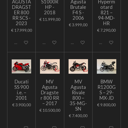
AGUSTA
S1000R
Agusta
Hyperm
DRAGST
HP -
Brutale
otard
ER 800
2018
F4 S -
821 –
RR SCS -
2006
94-MD-
€ 11.999,00
2023
HR
€ 3.999,00
€ 17.999,00
€ 7.290,00
Uitgeschakeld
Uitgeschakeld
Uitgeschakeld
Uitgeschakeld
Ducati
MV
MV
BMW
SS 900
Agusta
Agusta
R1200G
i.e. –
Dragste
Rivale
S – 29-
2001
r 800 RR
800 –
MX-JD
– 2017
35-MG-
€ 3.900,00
€ 9.800,00
SN
€ 10.500,00
€ 7.400,00
Uitgeschakeld
Uitgeschakeld
Uitgeschakeld
Uitgeschakeld