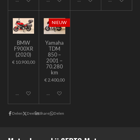
NIEUW
BMW
Yamaha
F900XR
TDM
(2020)
850 –
2001 –
€ 10.900,00
70.280
km
€ 2.400,00
Uitgeschakeld
Uitgeschakeld
Delen
Deel
Share
Delen