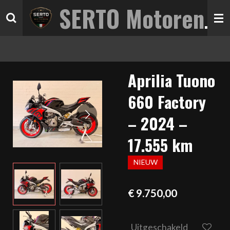
SERTO Motoren
Ga
direct
naar
de
hoofdinhoud
Aprilia Tuono
660 Factory
– 2024 –
17.555 km
NIEUW
€ 9.750,00
Uitgeschakeld