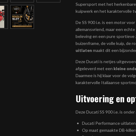
Supersport met het herkenbare 
kuipwerk en het karaktervolle t
De SS 900 i.e. is een motor voo
allemansvriend, maar een echte
beleving en een pure sportieve 
buizenframe, de volle kuip, de r
uitlaten
maakt dit een bijzonder
Deze Ducati is netjes uitgevo
afgeleverd met een
kleine ond
Daarmee is hij klaar voor de vol
karaktervolle Italiaanse sportmo
Uitvoering en op
Deze Ducati SS 900 i.e. is onder
Ducati Performance uitlaten
Op maat gemaakte DB-killer