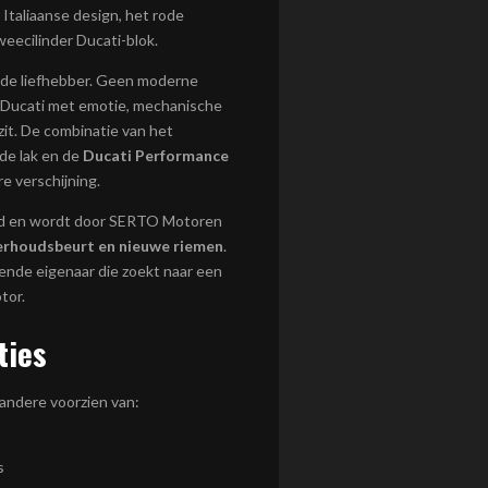
Italiaanse design, het rode
weecilinder Ducati-blok.
r de liefhebber. Geen moderne
 Ducati met emotie, mechanische
zit. De combinatie van het
ode lak en de
Ducati Performance
e verschijning.
erd en wordt door SERTO Motoren
erhoudsbeurt en nieuwe riemen
.
gende eigenaar die zoekt naar een
tor.
ties
 andere voorzien van:
s