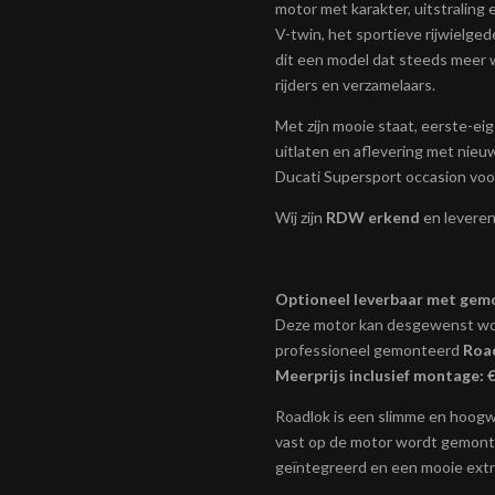
motor met karakter, uitstraling 
V-twin, het sportieve rijwielged
dit een model dat steeds meer w
rijders en verzamelaars.
Met zijn mooie staat, eerste-ei
uitlaten en aflevering met nieuw
Ducati Supersport occasion voor
Wij zijn
RDW erkend
en leveren
Optioneel leverbaar met gem
Deze motor kan desgewenst wo
professioneel gemonteerd
Road
Meerprijs inclusief montage: €
Roadlok is een slimme en hoogw
vast op de motor wordt gemontee
geïntegreerd en een mooie extra