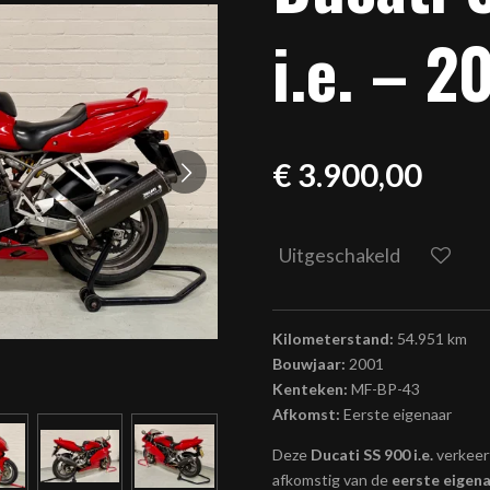
i.e. – 2
€ 3.900,00
Uitgeschakeld
Kilometerstand:
54.951 km
Bouwjaar:
2001
Kenteken:
MF-BP-43
Afkomst:
Eerste eigenaar
Deze
Ducati SS 900 i.e.
verkeert
afkomstig van de
eerste eigen