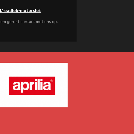
l/roadlok-motorslot
eem gerust contact met ons op.