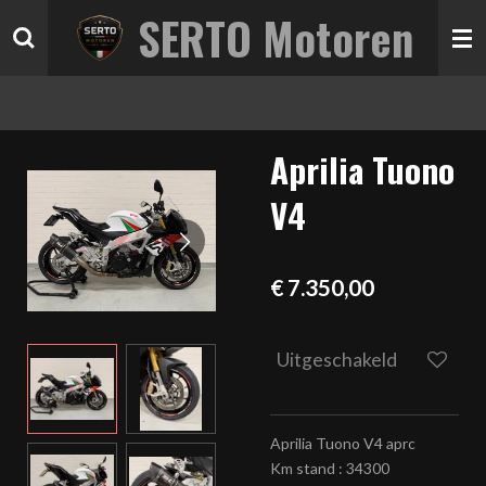
SERTO Motoren
Ga
direct
naar
de
hoofdinhoud
Aprilia Tuono
V4
€ 7.350,00
Uitgeschakeld
Aprilia Tuono V4 aprc
Km stand : 34300