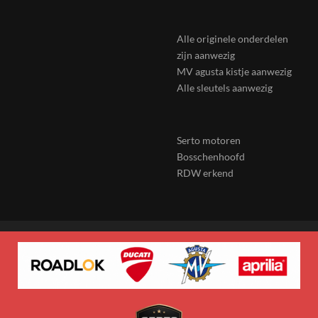
Alle originele onderdelen
zijn aanwezig
MV agusta kistje aanwezig
Alle sleutels aanwezig
Serto motoren
Bosschenhoofd
RDW erkend