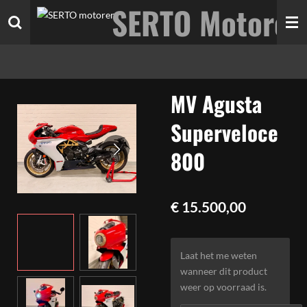
SERTO Motoren
Ga
direct
naar
de
hoofdinhoud
MV Agusta
Superveloce
800
€ 15.500,00
Laat het me weten
wanneer dit product
weer op voorraad is.