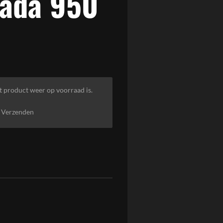
rada 950
t product weer op voorraad is.
Verzenden