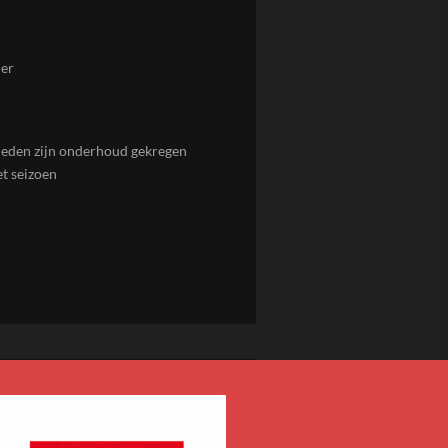
der
leden zijn onderhoud gekregen
et seizoen