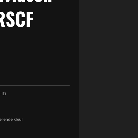
RSCF
5HD
terende kleur