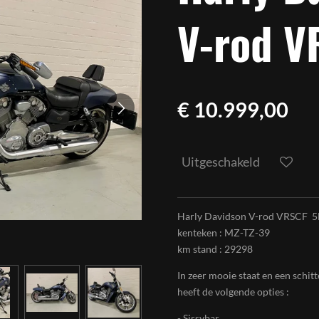
V-rod V
€ 10.999,00
Uitgeschakeld
Harly Davidson V-rod VRSCF 
kenteken : MZ-TZ-39
km stand : 29298
In zeer mooie staat en een schit
heeft de volgende opties :
- Sissybar