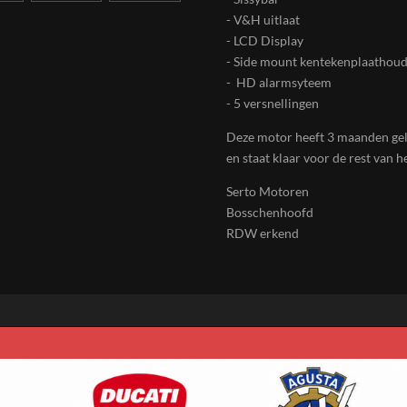
- V&H uitlaat
- LCD Display
- Side mount kentekenplaathou
- HD alarmsyteem
- 5 versnellingen
Deze motor heeft 3 maanden ge
en staat klaar voor de rest van h
Serto Motoren
Bosschenhoofd
RDW erkend