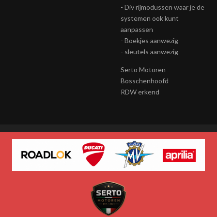
- Div rijmodussen waar je de
systemen ook kunt
aanpassen
- Boekjes aanwezig
- sleutels aanwezig
Serto Motoren
Bosschenhoofd
RDW erkend