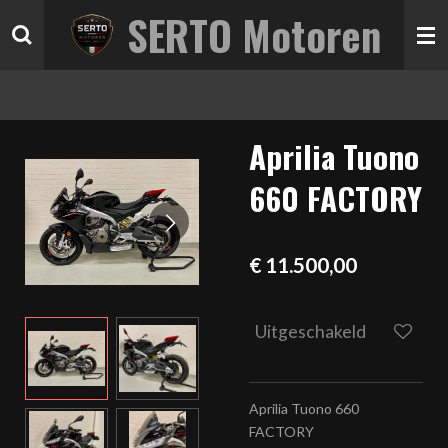
SERTO Motoren
Ga
direct
naar
de
hoofdinhoud
Aprilia Tuono
660 FACTORY
€ 11.500,00
Uitgeschakeld
Aprilia Tuono 660
FACTORY