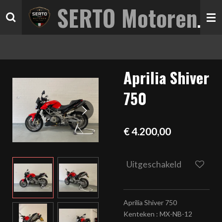
SERTO Motoren
Ga
direct
naar
de
hoofdinhoud
Aprilia Shiver
750
€ 4.200,00
Uitgeschakeld
Aprilia Shiver 750
Kenteken : MX-NB-12