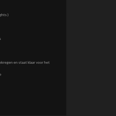
ghts )
s
kregen en staat klaar voor het
e