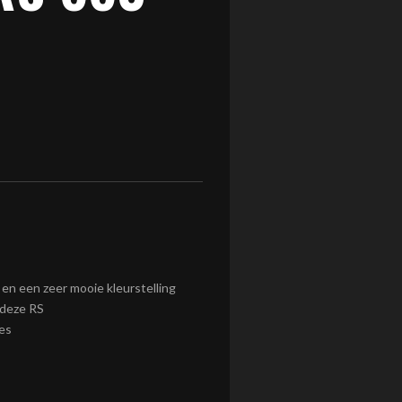
 en een zeer mooie kleurstelling
 deze RS
es