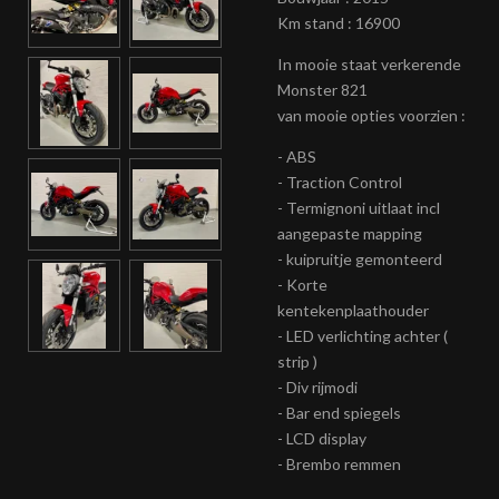
Km stand : 16900
In mooie staat verkerende
Monster 821
van mooie opties voorzien :
- ABS
- Traction Control
- Termignoni uitlaat incl
aangepaste mapping
- kuipruitje gemonteerd
- Korte
kentekenplaathouder
- LED verlichting achter (
strip )
- Div rijmodi
- Bar end spiegels
- LCD display
- Brembo remmen