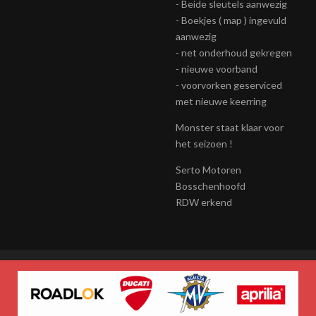
- Beide sleutels aanwezig
- Boekjes ( map ) ingevuld
aanwezig
- net onderhoud gekregen
- nieuwe voorband
- voorvorken geserviced
met nieuwe keerring
Monster staat klaar voor
het seizoen !
Serto Motoren
Bosschenhoofd
RDW erkend