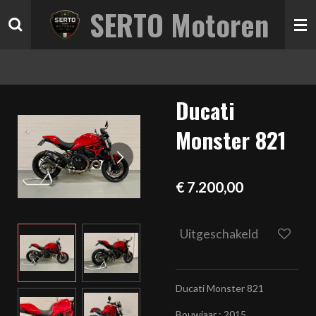
SERTO Motoren
Ga
direct
naar
de
hoofdinhoud
Ducati
Monster 821
€ 7.200,00
Uitgeschakeld
Ducati Monster 821
Bouwjaar : 2015