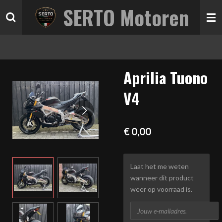
SERTO Motoren
Ga
direct
naar
de
hoofdinhoud
Aprilia Tuono
V4
€ 0,00
Laat het me weten
wanneer dit product
weer op voorraad is.