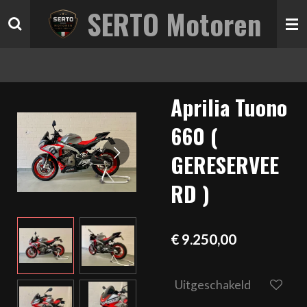
SERTO Motoren
Ga
direct
naar
de
hoofdinhoud
Aprilia Tuono
660 (
GERESERVEE
RD )
€ 9.250,00
Uitgeschakeld