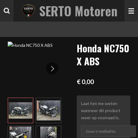
SERTO Motoren
Ga
direct
naar
de
hoofdinhoud
Honda NC750
X ABS
€ 0,00
Laat het me weten
wanneer dit product
weer op voorraad is.