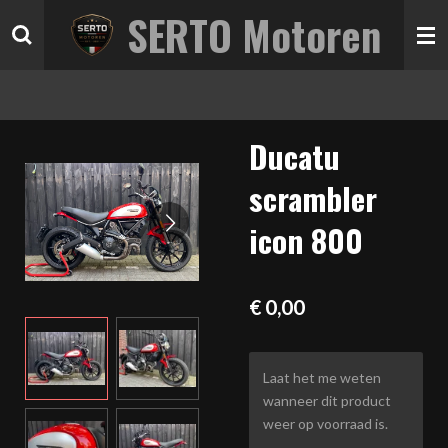
SERTO Motoren
Ga
direct
naar
de
hoofdinhoud
Ducatu
scrambler
icon 800
€ 0,00
Laat het me weten
wanneer dit product
weer op voorraad is.